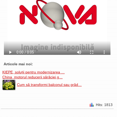
La Ţintă
Subiecte grele
Dialoguri cu Ghişe
Bucuria Credinţei
Replica Braşovului
Zona Neutră
Contact
Articole mai noi:
KIEPE, soluții pentru modernizarea …
China, motorul reducerii sărăciei g…
Cum să transformi balconul sau grăd…
Hits: 1813