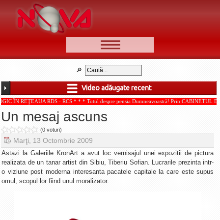
📰 Ştiri
Video
Video adăugate recent
🆕 Cele mai noi
AUA RDS - RCS * * * Totul despre pensia Dumneavoastră! Prin CABINETUL DE CONSULTAN
Ştirile Nova TV
Un mesaj ascuns
Poveşti din Braşov
(0 voturi)
Punct şi de la capăt
Marţi, 13 Octombrie 2009
Faţă în faţă
Astazi la Galeriile KronArt a avut loc vernisajul unei expozitii de pictura
realizata de un tanar artist din Sibiu, Tiberiu Sofian. Lucrarile prezinta intr-
Punctul pe I
o viziune post moderna interesanta pacatele capitale la care este supus
omul, scopul lor fiind unul moralizator.
BV-01-ADE
Aici pentru tine
De la Mic la Mare