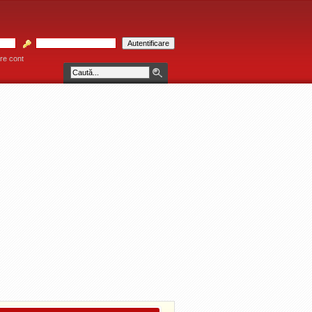
re cont
ĂU! * * * Consultaţiile se acordă individual pe bază de programare telefonică la 0