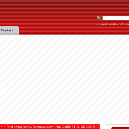
Parolă uitată?
Crea
Contact
ensia Dumneavoastră! Prin CABINETUL DE CONSULTANŢĂ PENSII, acordate de IOAN PAMPAR