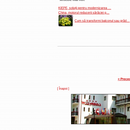
KIEPE, soluții pentru modernizarea …
China, motorul reducerii sărăciei g…
Cum să transformi balconul sau grăd…
< Prece
[ Înapoi ]