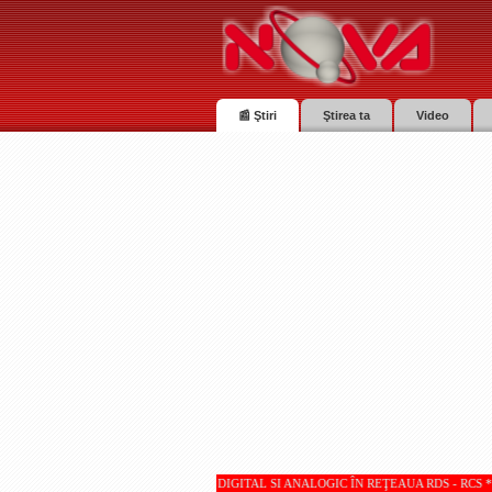
📰 Ştiri
Ştirea ta
Video
 TV SUNT RECEPŢIONATE DIGITAL SI ANALOGIC ÎN REŢEAUA RDS - RCS * * * Totul despre p