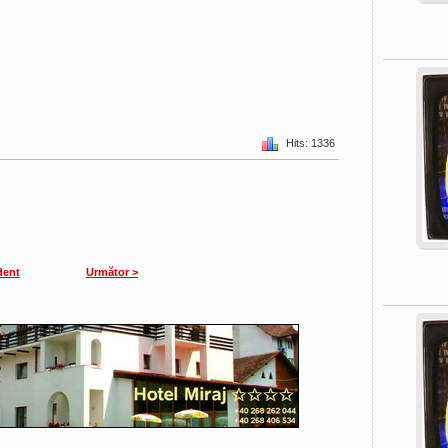
Hits: 1336
dent
Următor >