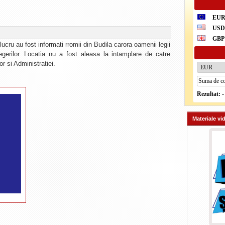
EU
US
GBP
ucru au fost informati rromii din Budila carora oamenii legii
gerilor. Locatia nu a fost aleasa la intamplare de catre
or si Administratiei.
Rezultat:
-
Materiale vi