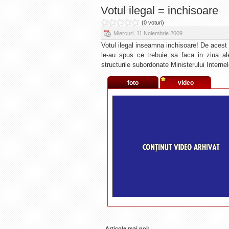
Votul ilegal = inchisoare
(0 voturi)
Miercuri, 11 Noiembrie 2009
Votul ilegal inseamna inchisoare! De acest l
le-au spus ce trebuie sa faca in ziua ale
structurile subordonate Ministerului Internel
foto
video
Articole mai noi: