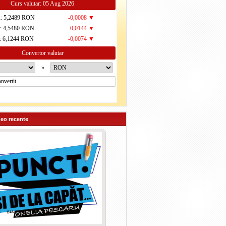
Curs valutar: 05 Aug 2026
R
: 5,2489 RON
-0,0008 ▼
D
: 4,5480 RON
-0,0144 ▼
: 6,1244 RON
-0,0074 ▼
Convertor valutar
»
deo recente