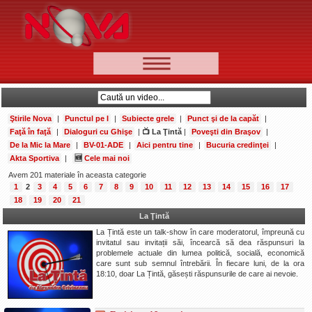
📰 Ştiri
Video
Ştirile Nova
|
Punctul pe I
|
Subiecte grele
|
Punct şi de la capăt
|
🆕 Cele mai noi
Faţă în faţă
|
Dialoguri cu Ghişe
|
📺 La Ţintă
|
Poveşti din Braşov
|
De la Mic la Mare
|
BV-01-ADE
|
Aici pentru tine
|
Bucuria credinţei
|
Ştirile Nova TV
Akta Sportiva
|
🆕
Cele mai noi
Poveşti din Braşov
Avem 201 materiale în aceasta categorie
1
2
3
4
5
6
7
8
9
10
11
12
13
14
15
16
17
Punct şi de la capăt
18
19
20
21
Faţă în faţă
La Ţintă
La Țintă este un talk-show în care moderatorul, împreună cu
Punctul pe I
invitatul sau invitații săi, încearcă să dea răspunsuri la
problemele actuale din lumea politică, socială, economică
BV-01-ADE
care sunt sub semnul întrebării. În fiecare luni, de la ora
18:10, doar La Țintă, găsești răspunsurile de care ai nevoie.
Aici pentru tine
De la Mic la Mare