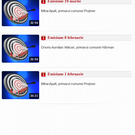
Emisiune 19 martie
La Ţintă
Mihai Apafi, primarul comunei Prejmer
Subiecte grele
32:56
Dialoguri cu Ghişe
Bucuria Credinţei
Emisiune 8 februarie
Replica Braşovului
Onoriu Aurelian Velican, primarul comunei Hărman
Zona Neutră
32:06
Contact
Emisiune 1 februarie
Mihai Apafi, primarul comunei Prejmer
34:21