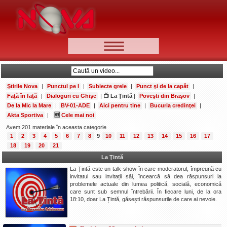
📰 Ştiri
Video
Ştirile Nova
|
Punctul pe I
|
Subiecte grele
|
Punct şi de la capăt
|
🆕 Cele mai noi
Faţă în faţă
|
Dialoguri cu Ghişe
|
📺 La Ţintă
|
Poveşti din Braşov
|
De la Mic la Mare
|
BV-01-ADE
|
Aici pentru tine
|
Bucuria credinţei
|
Ştirile Nova TV
Akta Sportiva
|
🆕
Cele mai noi
Poveşti din Braşov
Avem 201 materiale în aceasta categorie
1
2
3
4
5
6
7
8
9
10
11
12
13
14
15
16
17
Punct şi de la capăt
18
19
20
21
Faţă în faţă
La Ţintă
La Țintă este un talk-show în care moderatorul, împreună cu
Punctul pe I
invitatul sau invitații săi, încearcă să dea răspunsuri la
problemele actuale din lumea politică, socială, economică
BV-01-ADE
care sunt sub semnul întrebării. În fiecare luni, de la ora
18:10, doar La Țintă, găsești răspunsurile de care ai nevoie.
Aici pentru tine
De la Mic la Mare