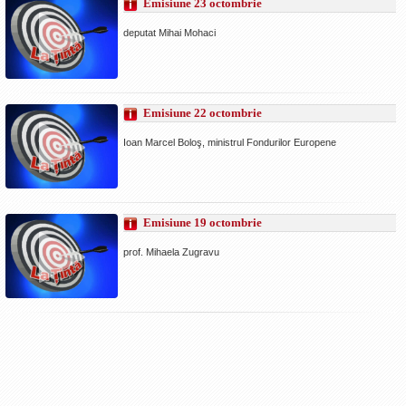
Emisiune 23 octombrie
La Ţintă
deputat Mihai Mohaci
Subiecte grele
Dialoguri cu Ghişe
Bucuria Credinţei
Emisiune 22 octombrie
Replica Braşovului
Ioan Marcel Boloş, ministrul Fondurilor Europene
Zona Neutră
Contact
Emisiune 19 octombrie
prof. Mihaela Zugravu