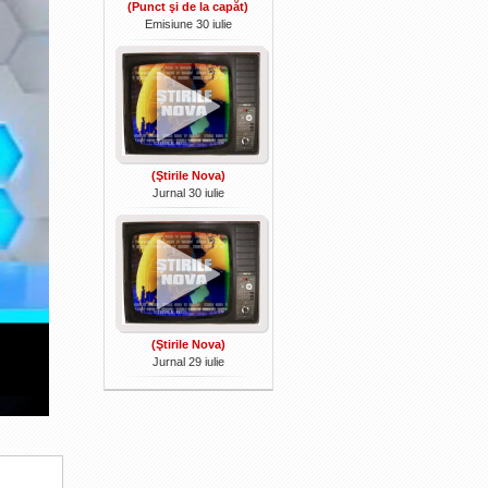
(Punct şi de la capăt)
Emisiune 30 iulie
(Ştirile Nova)
Jurnal 30 iulie
(Ştirile Nova)
Jurnal 29 iulie