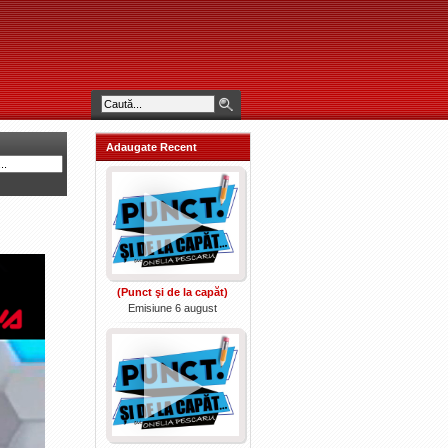
Adaugate Recent
(Punct şi de la capăt)
Emisiune 6 august