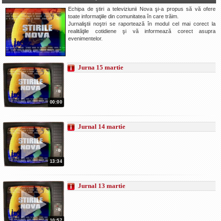
Echipa de ştiri a televiziunii Nova şi-a propus să vă ofere
La Ţintă
toate informaţiile din comunitatea în care trăim.
Jurnaliştii noştri se raportează în modul cel mai corect la
Subiecte grele
realităţile cotidiene şi vă informează corect asupra
evenimentelor.
Dialoguri cu Ghişe
Bucuria Credinţei
Jurna 15 martie
Replica Braşovului
Zona Neutră
Contact
00:00
Jurnal 14 martie
13:34
Jurnal 13 martie
10:57