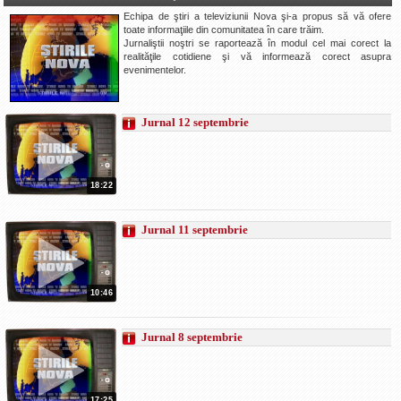
Echipa de ştiri a televiziunii Nova şi-a propus să vă ofere
La Ţintă
toate informaţiile din comunitatea în care trăim.
Jurnaliştii noştri se raportează în modul cel mai corect la
Subiecte grele
realităţile cotidiene şi vă informează corect asupra
evenimentelor.
Dialoguri cu Ghişe
Bucuria Credinţei
Jurnal 12 septembrie
Replica Braşovului
Zona Neutră
Contact
18:22
Jurnal 11 septembrie
10:46
Jurnal 8 septembrie
17:25