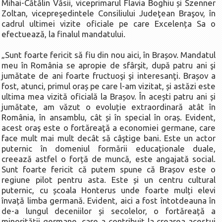
Mihai-Cătălin Văsii, viceprimarul Flavia Boghiu și Szenner
La Ţintă
Zoltan, vicepreşedintele Consiliului Judeţean Braşov, în
cadrul ultimei vizite oficiale pe care Excelența Sa o
Subiecte grele
efectuează, la finalul mandatului.
Dialoguri cu Ghişe
„Sunt foarte fericit să fiu din nou aici, în Brașov. Mandatul
Bucuria Credinţei
meu în România se apropie de sfârşit, după patru ani şi
Replica Braşovului
jumătate de ani foarte fructuoşi şi interesanţi. Brașov a
fost, atunci, primul oraș pe care l-am vizitat, și astăzi este
Zona Neutră
ultima mea vizită oficială la Brașov. În acești patru ani și
Contact
jumătate, am văzut o evoluție extraordinară atât în
România, în ansamblu, cât și în special în oraș. Evident,
acest oraş este o fortăreaţă a economiei germane, care
face mult mai mult decât să câştige bani. Este un actor
puternic în domeniul formării educaționale duale,
creează astfel o forță de muncă, este angajată social.
Sunt foarte fericit că putem spune că Brașov este o
regiune pilot pentru asta. Este și un centru cultural
puternic, cu școala Honterus unde foarte mulți elevi
învață limba germană. Evident, aici a fost întotdeauna în
de-a lungul deceniilor și secolelor, o fortăreață a
minorității germane, care a contribuit la crearea acestui