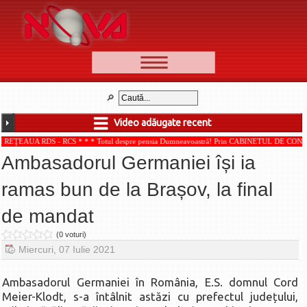
📰 Ştiri
Video
Video adăugate recent
🆕 Cele mai noi
 - RCS * * * Totul despre pensia Dumneavoastră! Prin CABINETUL DE CONSULTANŢĂ PENS
Ştirile Nova TV
Ambasadorul Germaniei își ia
Poveşti din Braşov
ramas bun de la Brașov, la final
Punct şi de la capăt
de mandat
Faţă în faţă
Punctul pe I
(0 voturi)
Miercuri, 07 Iulie 2021
BV-01-ADE
Aici pentru tine
Ambasadorul Germaniei în România, E.S. domnul Cord
Meier-Klodt, s-a întâlnit astăzi cu prefectul județului,
De la Mic la Mare