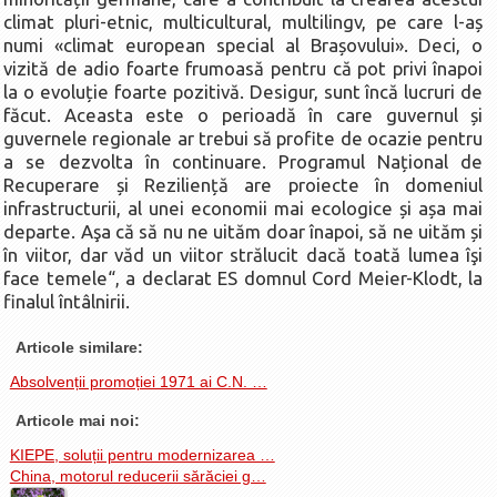
climat pluri-etnic, multicultural, multilingv, pe care l-aș
numi «climat european special al Brașovului». Deci, o
vizită de adio foarte frumoasă pentru că pot privi înapoi
la o evoluție foarte pozitivă. Desigur, sunt încă lucruri de
făcut. Aceasta este o perioadă în care guvernul și
guvernele regionale ar trebui să profite de ocazie pentru
a se dezvolta în continuare. Programul Național de
Recuperare și Reziliență are proiecte în domeniul
infrastructurii, al unei economii mai ecologice și așa mai
departe. Aşa că să nu ne uităm doar înapoi, să ne uităm și
în viitor, dar văd un viitor strălucit dacă toată lumea îşi
face temele“, a declarat ES domnul Cord Meier-Klodt, la
finalul întâlnirii.
Articole similare:
Absolvenții promoției 1971 ai C.N. …
Articole mai noi:
KIEPE, soluții pentru modernizarea …
China, motorul reducerii sărăciei g…