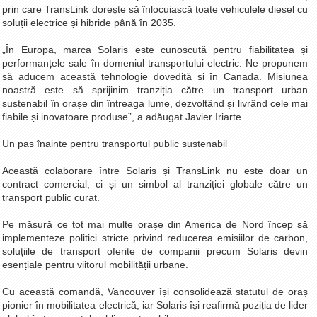
prin care TransLink dorește să înlocuiască toate vehiculele diesel cu
soluții electrice și hibride până în 2035.
„În Europa, marca Solaris este cunoscută pentru fiabilitatea și
performanțele sale în domeniul transportului electric. Ne propunem
să aducem această tehnologie dovedită și în Canada. Misiunea
noastră este să sprijinim tranziția către un transport urban
sustenabil în orașe din întreaga lume, dezvoltând și livrând cele mai
fiabile și inovatoare produse”, a adăugat Javier Iriarte.
Un pas înainte pentru transportul public sustenabil
Această colaborare între Solaris și TransLink nu este doar un
contract comercial, ci și un simbol al tranziției globale către un
transport public curat.
Pe măsură ce tot mai multe orașe din America de Nord încep să
implementeze politici stricte privind reducerea emisiilor de carbon,
soluțiile de transport oferite de companii precum Solaris devin
esențiale pentru viitorul mobilității urbane.
Cu această comandă, Vancouver își consolidează statutul de oraș
pionier în mobilitatea electrică, iar Solaris își reafirmă poziția de lider