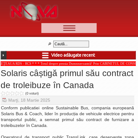
📰 Ştiri
Video
Video adăugate recent
🆕 Cele mai noi
 RCS * * * Totul despre pensia Dumneavoastră! Prin CABINETUL DE CONSULTANŢĂ PENSII
Ştirile Nova TV
Solaris câștigă primul său contract
Poveşti din Braşov
de troleibuze în Canada
Punct şi de la capăt
(0 voturi)
Faţă în faţă
Marţi, 18 Martie 2025
Punctul pe I
Conform publicatiei online Sustainable Bus, compania europeană
Solaris Bus & Coach, lider în producția de vehicule electrice pentru
BV-01-ADE
transportul public, a semnat primul său contract de furnizare a
Aici pentru tine
troleibuzelor în Canada.
De la Mic la Mare
Operatorul de transport public TransLink, care deservește zona