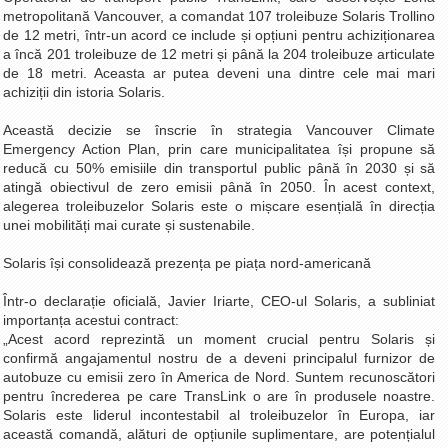
metropolitană Vancouver, a comandat 107 troleibuze Solaris Trollino
La Ţintă
de 12 metri, într-un acord ce include și opțiuni pentru achiziționarea
Subiecte grele
a încă 201 troleibuze de 12 metri și până la 204 troleibuze articulate
de 18 metri. Aceasta ar putea deveni una dintre cele mai mari
Dialoguri cu Ghişe
achiziții din istoria Solaris.
Bucuria Credinţei
Această decizie se înscrie în strategia Vancouver Climate
Replica Braşovului
Emergency Action Plan, prin care municipalitatea își propune să
reducă cu 50% emisiile din transportul public până în 2030 și să
Zona Neutră
atingă obiectivul de zero emisii până în 2050. În acest context,
alegerea troleibuzelor Solaris este o mișcare esențială în direcția
Contact
unei mobilități mai curate și sustenabile.
Solaris își consolidează prezența pe piața nord-americană
Într-o declarație oficială, Javier Iriarte, CEO-ul Solaris, a subliniat
importanța acestui contract:
„Acest acord reprezintă un moment crucial pentru Solaris și
confirmă angajamentul nostru de a deveni principalul furnizor de
autobuze cu emisii zero în America de Nord. Suntem recunoscători
pentru încrederea pe care TransLink o are în produsele noastre.
Solaris este liderul incontestabil al troleibuzelor în Europa, iar
această comandă, alături de opțiunile suplimentare, are potențialul