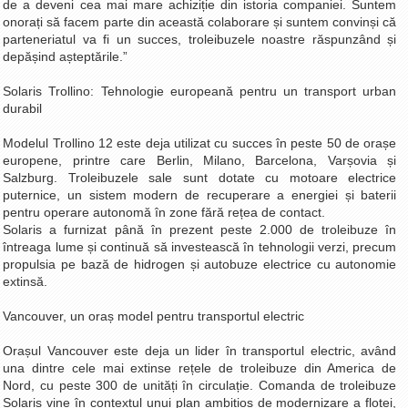
de a deveni cea mai mare achiziție din istoria companiei. Suntem
onorați să facem parte din această colaborare și suntem convinși că
parteneriatul va fi un succes, troleibuzele noastre răspunzând și
depășind așteptările.”
Solaris Trollino: Tehnologie europeană pentru un transport urban
durabil
Modelul Trollino 12 este deja utilizat cu succes în peste 50 de orașe
europene, printre care Berlin, Milano, Barcelona, Varșovia și
Salzburg. Troleibuzele sale sunt dotate cu motoare electrice
puternice, un sistem modern de recuperare a energiei și baterii
pentru operare autonomă în zone fără rețea de contact.
Solaris a furnizat până în prezent peste 2.000 de troleibuze în
întreaga lume și continuă să investească în tehnologii verzi, precum
propulsia pe bază de hidrogen și autobuze electrice cu autonomie
extinsă.
Vancouver, un oraș model pentru transportul electric
Orașul Vancouver este deja un lider în transportul electric, având
una dintre cele mai extinse rețele de troleibuze din America de
Nord, cu peste 300 de unități în circulație. Comanda de troleibuze
Solaris vine în contextul unui plan ambițios de modernizare a flotei,