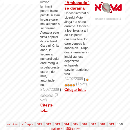
lumina
"Ambasada"
luminarii,
se darama
poarta haine
Un fost internat al
primite si stau
Liceului Victor
in case care
Jinga sta sa se
mai au putin si
darame. Cladirea
se darama.
a fost folosita ani
Aceasta este
de zile pentru
viata copiiilor
cazarea baietilor
din cartierul
care veneau la
Garcini. Chiar
scoala aici. Dupa
daca, in
desfiintarea lui, in
fiecare an
imobil au fost
numarul celor
depozitate
care merg la
echipajele
scoala creste
garzilor patriotice,
extrem de
fiind...
mult,
24/02/2009
|
autoritatile
(1 vot)
|
nu...
24/02/2009
Citeşte tot...
|
(0
vot)
|
Citeşte
tot...
<< Start
< Înapoi
341
342
343
344
345
346
347
348
349
350
Înainte >
Sfârşit >>