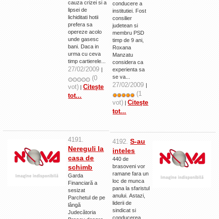
cauza crizei si a
conducere a
La Ţintă
lipsei de
institutiei. Fost
lichiditati hotii
consilier
Subiecte grele
prefera sa
judetean si
opereze acolo
membru PSD
unde gasesc
Dialoguri cu Ghişe
timp de 9 ani,
bani. Daca in
Roxana
urma cu ceva
Manzatu
Bucuria Credinţei
timp cartierele...
considera ca
27/02/2009
|
experienta sa
Replica Braşovului
se va...
(0
27/02/2009
|
Zona Neutră
vot)
Citeşte
|
(1
tot...
Contact
vot)
Citeşte
|
tot...
4191.
S-au
4192.
Nereguli la
inteles
casa de
440 de
schimb
brasoveni vor
ramane fara un
Garda
loc de munca
Financiară a
pana la sfaristul
sesizat
anului. Astazi,
Parchetul de pe
liderii de
lângă
sindicat si
Judecătoria
conducerea