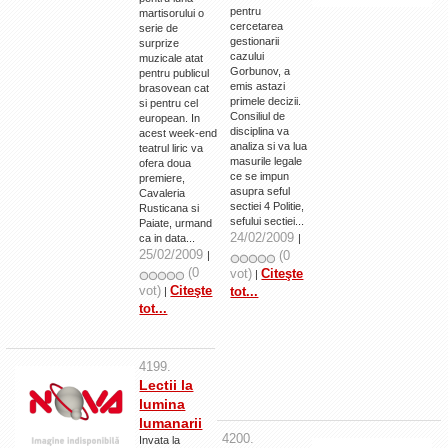
pentru
martisorului o
cercetarea
serie de
gestionarii
surprize
cazului
muzicale atat
Gorbunov, a
pentru publicul
emis astazi
brasovean cat
primele decizii.
si pentru cel
Consiliul de
european. In
disciplina va
acest week-end
analiza si va lua
teatrul liric va
masurile legale
ofera doua
ce se impun
premiere,
asupra seful
Cavaleria
sectiei 4 Politie,
Rusticana si
sefului sectiei...
Paiate, urmand
24/02/2009
ca in data...
|
25/02/2009
(0
|
(0
vot)
Citeşte
|
vot)
Citeşte
tot...
|
tot...
4199.
Lectii la
lumina
lumanarii
4200.
Invata la