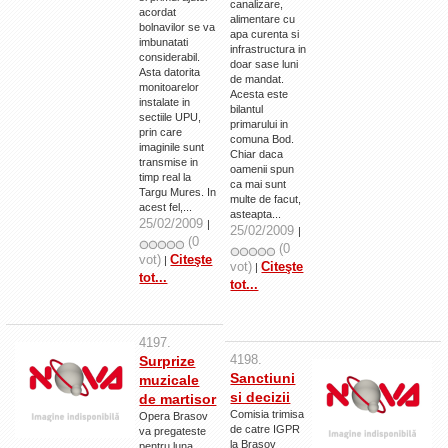
canalizare,
acordat
alimentare cu
bolnavilor se va
apa curenta si
imbunatati
infrastructura in
considerabil.
doar sase luni
Asta datorita
de mandat.
monitoarelor
Acesta este
instalate in
bilantul
sectiile UPU,
primarului in
prin care
comuna Bod.
imaginile sunt
Chiar daca
transmise in
oamenii spun
timp real la
ca mai sunt
Targu Mures. In
multe de facut,
acest fel,...
asteapta...
25/02/2009
|
25/02/2009
|
(0
(0
vot)
Citeşte
|
vot)
Citeşte
|
tot...
tot...
4197.
4198.
Surprize
Sanctiuni
muzicale
si decizii
de martisor
Comisia trimisa
Opera Brasov
de catre IGPR
va pregateste
la Brasov
pentru luna