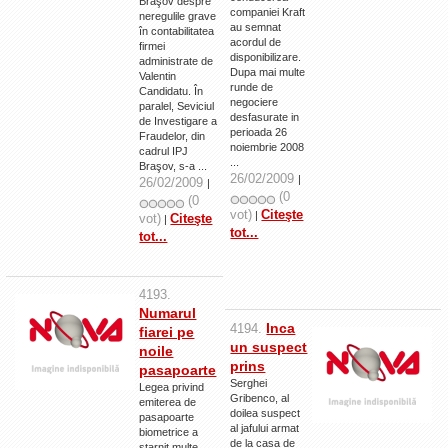
Braşov despre
companiei Kraft
neregulile grave
au semnat
în contabilitatea
acordul de
firmei
disponibilizare.
administrate de
Dupa mai multe
Valentin
runde de
Candidatu. În
negociere
paralel, Seviciul
desfasurate in
de Investigare a
perioada 26
Fraudelor, din
noiembrie 2008
cadrul IPJ
...
Braşov, s-a ...
26/02/2009
|
26/02/2009
|
(0
(0
vot)
Citeşte
|
vot)
Citeşte
|
tot...
tot...
4193.
Numarul
Inca
4194.
fiarei pe
un suspect
noile
prins
pasapoarte
Serghei
Legea privind
Gribenco, al
emiterea de
doilea suspect
pasapoarte
al jafului armat
biometrice a
de la casa de
starnit multe