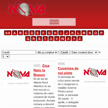
📰 Ştiri
Video
🆕 Cele mai noi
Ştirile Nova TV
#
Poveşti din Braşov
4094.
Ziua
4093.
Punct şi de la capăt
Cucerirea de
Nato la
noi piete
Brasov
Faţă în faţă
In perioada de
60 de ani de
criza avem nevoie
Punctul pe I
Alianta Nord
de o revigorare a
Atlantica nu au
relatiilor externe.
fost trecuti cu
BV-01-ADE
Pentru acest
vederea de catre
motiv, in perioada
vanatorii de munte
Aici pentru tine
30 martie - 3
brasoveni. Armata
aprilie, o delegatie
romana a devenit
De la Mic la Mare
romana formata
odata cu aderarea