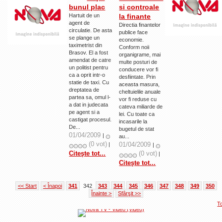
bunul plac
si controale
Hartuit de un
la finante
agent de
Directia finantelor
circulatie. De asta
publice face
se plange un
economie.
taximetrist din
Conform noii
Brasov. El a fost
organigrame, mai
amendat de catre
multe posturi de
un politist pentru
conducere vor fi
ca a oprit intr-o
desfiintate. Prin
statie de taxi. Cu
aceasta masura,
dreptatea de
cheltuielile anuale
partea sa, omul l-
vor fi reduse cu
a dat in judecata
cateva miliarde de
pe agent si a
lei. Cu toate ca
castigat procesul.
incasarile la
De...
bugetul de stat
01/04/2009
|
au...
(0 vot)
01/04/2009
|
|
Citeşte tot...
(0 vot)
|
Citeşte tot...
<< Start
< Înapoi
341
342
343
344
345
346
347
348
349
350
Înainte >
Sfârşit >>
T