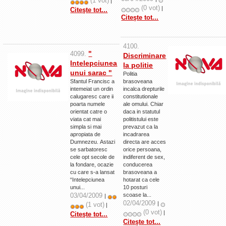
(1 vot)
|
(0 vot)
|
Citeşte tot...
Citeşte tot...
4100.
"
4099.
Discriminare
Intelepciunea
la politie
unui sarac "
Politia
Sfantul Francisc a
brasoveana
intemeiat un ordin
incalca drepturile
calugaresc care ii
constitutionale
poarta numele
ale omului. Chiar
orientat catre o
daca in statutul
viata cat mai
politistului este
simpla si mai
prevazut ca la
apropiata de
incadrarea
Dumnezeu. Astazi
directa are acces
se sarbatoresc
orice persoana,
cele opt secole de
indiferent de sex,
la fondare, ocazie
conducerea
cu care s-a lansat
brasoveana a
“Intelepciunea
hotarat ca cele
unui...
10 posturi
03/04/2009
scoase la...
|
02/04/2009
|
(1 vot)
|
(0 vot)
|
Citeşte tot...
Citeşte tot...