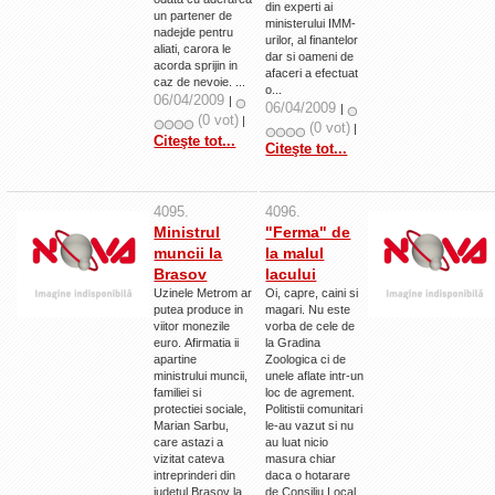
din experti ai
un partener de
La Ţintă
ministerului IMM-
nadejde pentru
urilor, al finantelor
aliati, carora le
Subiecte grele
dar si oameni de
acorda sprijin in
afaceri a efectuat
caz de nevoie. ...
o...
Dialoguri cu Ghişe
06/04/2009
|
06/04/2009
|
(0 vot)
|
Bucuria Credinţei
(0 vot)
|
Citeşte tot...
Citeşte tot...
Replica Braşovului
Zona Neutră
4095.
4096.
Contact
Ministrul
"Ferma" de
muncii la
la malul
Brasov
lacului
Uzinele Metrom ar
Oi, capre, caini si
putea produce in
magari. Nu este
viitor monezile
vorba de cele de
euro. Afirmatia ii
la Gradina
apartine
Zoologica ci de
ministrului muncii,
unele aflate intr-un
familiei si
loc de agrement.
protectiei sociale,
Politistii comunitari
Marian Sarbu,
le-au vazut si nu
care astazi a
au luat nicio
vizitat cateva
masura chiar
intreprinderi din
daca o hotarare
judetul Brasov la
de Consiliu Local