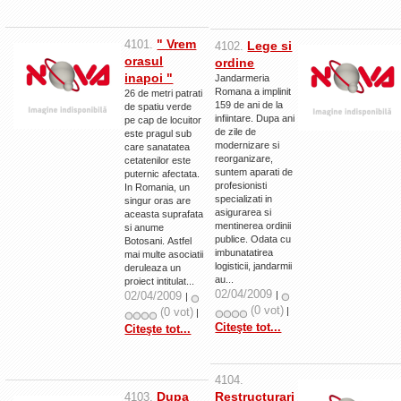
" Vrem
4101.
Lege si
4102.
orasul
ordine
inapoi "
Jandarmeria
Romana a implinit
26 de metri patrati
159 de ani de la
de spatiu verde
infiintare. Dupa ani
pe cap de locuitor
de zile de
este pragul sub
modernizare si
care sanatatea
reorganizare,
cetatenilor este
suntem aparati de
puternic afectata.
profesionisti
In Romania, un
specializati in
singur oras are
asigurarea si
aceasta suprafata
mentinerea ordinii
si anume
publice. Odata cu
Botosani. Astfel
imbunatatirea
mai multe asociatii
logisticii, jandarmii
deruleaza un
au...
proiect intitulat...
02/04/2009
02/04/2009
|
|
(0 vot)
(0 vot)
|
|
Citeşte tot...
Citeşte tot...
4104.
Dupa
Restructurari
4103.