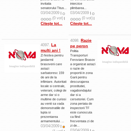
invitatia
interzice
senatorului Titus...
plimbarea...
03/04/2009
03/04/2009
|
|
(0 vot)
(0 vot)
|
|
Citeşte tot...
Citeşte tot...
Razie
4098.
La
4097.
pe peron
multi ani !
Politia
Zi festiva pentru
Transporturi
jandarmii
Feroviare Brasov
brasoveni care
a organizat astazi
astazi
o razie de
sarbatoresc 159
proportii in zona
de ani de la
Garii pentru
infiintare. Autoritati
descurajarea
locale si centrale,
prostitutiei,
veterani, colegi de
vagabondajului
arme dar si o
dar si a
multime de curiosi
cersetoriei. Cum
au venit sa vada
zona periata de
demonstratiile de
inspectorii TF
lupta si
este cunoscuta
prezentarea
ca fiind
armamentului. ...
frecventata zi de
03/04/2009
zi de...
|
03/04/2009
|