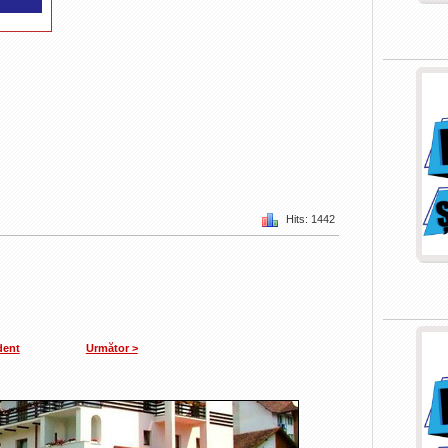
Hits: 1442
dent
Următor >