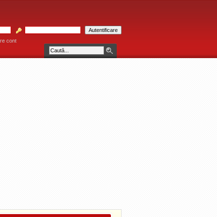
re cont
RĂU! * * * Consultaţiile se acordă individual pe bază de programare telefonică la 0