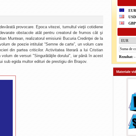
EU
US
GBP
devărată provocare. Epoca vitezei, tumultul vieţii cotidiene
adevarate obstacole atât pentru creatorul de frumos cât şi
stian Muntean, realizatorul emisiunii Bucuria Credinţei de la
volum de poezie intitulat “Semne de carte”, un volum care
eri din partea criticilor. Activitatea literară a lui Cristian
volum de versuri "Singurătăţile dorului", iar până în acest
Rezultat:
-
i sub egida multor edituri de prestigiu din Braşov.
Materiale vi