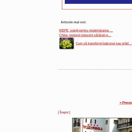
Articole mai noi:
KIEPE, soluții pentru modernizarea …
China, motorul reducerii sărăciei g…
Cum să transformi balconul sau grăd…
< Prece
[ Înapoi ]