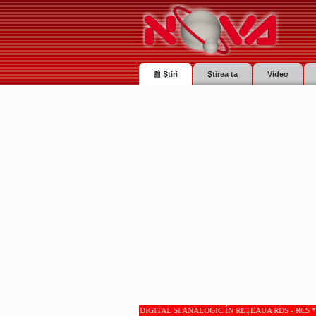
📰 Ştiri
Ştirea ta
Video
 TV SUNT RECEPŢIONATE DIGITAL SI ANALOGIC ÎN REŢEAUA RDS - RCS * * * Totul despre 