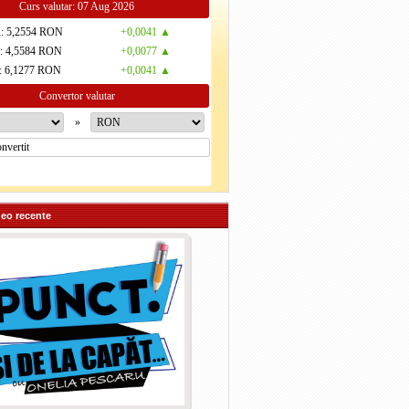
Curs valutar: 07 Aug 2026
R
: 5,2554 RON
+0,0041 ▲
D
: 4,5584 RON
+0,0077 ▲
: 6,1277 RON
+0,0041 ▲
Convertor valutar
»
deo recente