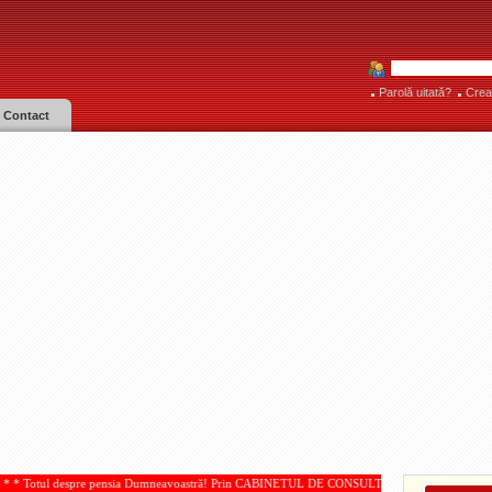
Parolă uitată?
Crea
Contact
pensia Dumneavoastră! Prin CABINETUL DE CONSULTANŢĂ PENSII, acordate de IOAN PAMPA