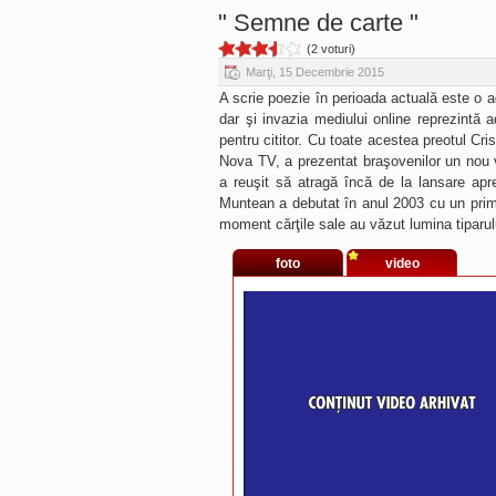
" Semne de carte "
(2 voturi)
Marţi, 15 Decembrie 2015
A scrie poezie în perioada actuală este o a
dar şi invazia mediului online reprezintă 
pentru cititor. Cu toate acestea preotul Cri
Nova TV, a prezentat braşovenilor un nou 
a reuşit să atragă încă de la lansare apreci
Muntean a debutat în anul 2003 cu un prim 
moment cărţile sale au văzut lumina tiparulu
foto
video