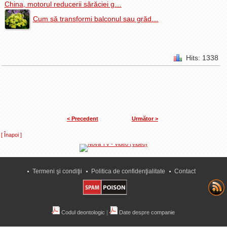
China, motorul reducerii sărăciei g…
Cum să transformi balconul sau grăd…
Hits: 1338
< Precedent
Următor >
[ Înapoi ]
Termeni şi condiţii
Politica de confidenţialitate
Contact
Codul deontologic
|
Date despre companie