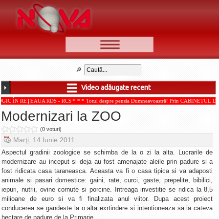
📰 Ştiri
Video
Video adăugate recent
🆕 Cele mai noi
EAUA RDS - RCS * * * Totul despre pensia Dumneavoastră! Prin CABINETUL DE CONSULTAN
Ştirile Nova TV
Modernizari la ZOO
Poveşti din Braşov
(0 voturi)
Punct şi de la capăt
Marţi, 14 Iunie 2011
Faţă în faţă
Aspectul gradinii zoologice se schimba de la o zi la alta. Lucrarile de
modernizare au inceput si deja au fost amenajate aleile prin padure si a
Punctul pe I
fost ridicata casa taraneasca. Aceasta va fi o casa tipica si va adaposti
animale si pasari domestice: gaini, rate, curci, gaste, prepelite, bibilici,
BV-01-ADE
iepuri, nutrii, ovine cornute si porcine. Intreaga investitie se ridica la 8,5
Aici pentru tine
milioane de euro si va fi finalizata anul viitor. Dupa acest proiect
conducerea se gandeste la o alta exrtindere si intentioneaza sa ia cateva
De la Mic la Mare
hectare de padure de la Primarie.