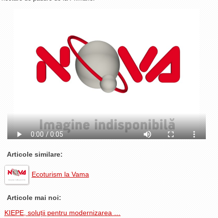
La Ţintă
Subiecte grele
Dialoguri cu Ghişe
Bucuria Credinţei
Replica Braşovului
Zona Neutră
Contact
Articole similare:
Ecoturism la Vama
Articole mai noi:
KIEPE, soluții pentru modernizarea …