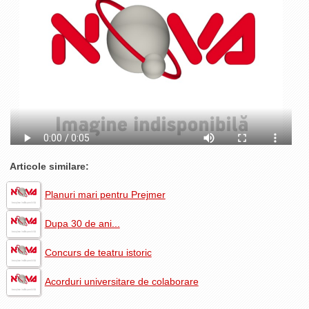
La Ţintă
Subiecte grele
Dialoguri cu Ghişe
Bucuria Credinţei
Replica Braşovului
Zona Neutră
Contact
Articole similare:
Planuri mari pentru Prejmer
Dupa 30 de ani...
Concurs de teatru istoric
Acorduri universitare de colaborare