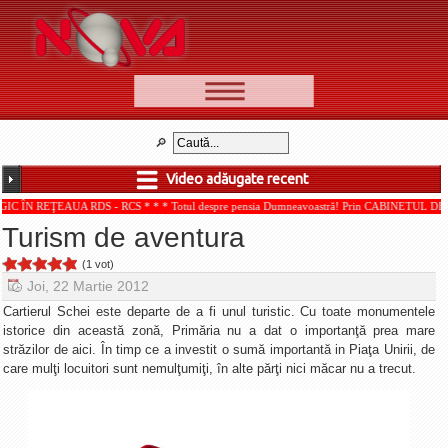
📰 Ştiri
Video
Video adăugate recent
🆕 Cele mai noi
UA RDS - RCS * * * Totul despre pensia Dumneavoastră! Prin CABINETUL DE CONSULTANŢ
Ştirile Nova TV
Turism de aventura
Poveşti din Braşov
(1 vot)
Punct şi de la capăt
Joi, 22 Martie 2012
Faţă în faţă
Cartierul Schei este departe de a fi unul turistic. Cu toate monumentele
istorice din această zonă, Primăria nu a dat o importanţă prea mare
Punctul pe I
străzilor de aici. În timp ce a investit o sumă importantă in Piaţa Unirii, de
care mulţi locuitori sunt nemulţumiţi, în alte părţi nici măcar nu a trecut.
BV-01-ADE
Aici pentru tine
De la Mic la Mare