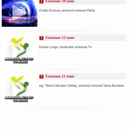
Emisiune 29 iunie
La Ţintă
Ovidiu Ovesea, primarul comunei Părău
Subiecte grele
Dialoguri cu Ghişe
Bucuria Credinţei
Emisiune 23 iunie
Replica Braşovului
Dorian Lungu, moderator emisiune Tv
Zona Neutră
Contact
Emisiune 21 iunie
ing. Tiberiu Nicolae Chirilaş, primarul comunei Vama Buzăului