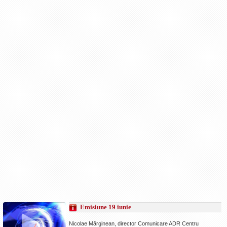
Emisiune 19 iunie
Nicolae Mărginean, director Comunicare ADR Centru