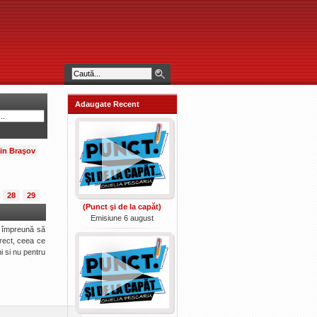
Adaugate Recent
din Braşov
28
29
(Punct şi de la capăt)
Emisiune 6 august
a împreună să
irect, ceea ce
i si nu pentru