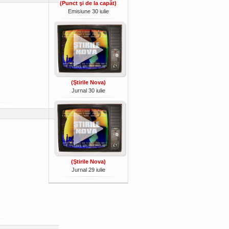
(Punct şi de la capăt)
Emisiune 30 iulie
(Ştirile Nova)
Jurnal 30 iulie
(Ştirile Nova)
Jurnal 29 iulie