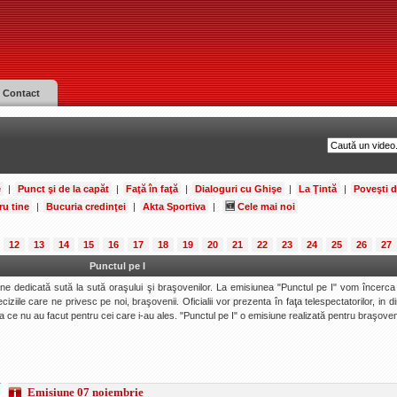
Contact
e
|
Punct şi de la capăt
|
Faţă în faţă
|
Dialoguri cu Ghişe
|
La Ţintă
|
Poveşti 
ru tine
|
Bucuria credinţei
|
Akta Sportiva
|
🆕
Cele mai noi
12
13
14
15
16
17
18
19
20
21
22
23
24
25
26
27
Punctul pe I
une dedicată sută la sută oraşului şi braşovenilor. La emisiunea "Punctul pe I" vom încerc
iziile care ne privesc pe noi, braşovenii. Oficialii vor prezenta în faţa telespectatorilor, in d
a ce nu au facut pentru cei care i-au ales. "Punctul pe I" o emisiune realizată pentru braşoven
Emisiune 07 noiembrie