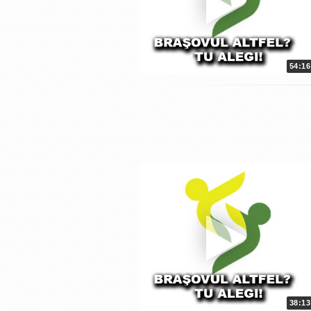
54:16
38:13