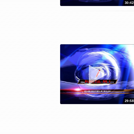
30:42
29:58