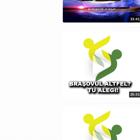
33:41
25:31