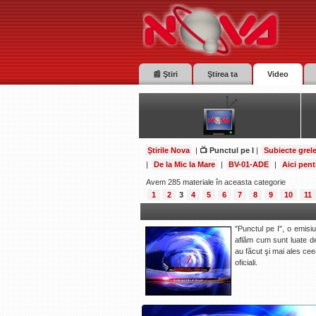
📰 Ştiri
Ştirea ta
Video
Ştirile Nova
|
📺 Punctul pe I
|
Subiecte grel
|
De la Mic la Mare
|
BV-01-ADE
|
Aici pent
Avem 285 materiale în aceasta categorie
1
2
3
4
5
6
7
8
9
10
11
"Punctul pe I", o emisi
aflăm cum sunt luate dec
au făcut şi mai ales cee
oficiali.