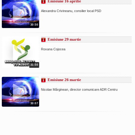
Emisiune 16 aprilie
La Ţintă
Alexandra Crivineanu, consilier local PSD
Subiecte grele
Dialoguri cu Ghişe
30:50
Bucuria Credinţei
Emisiune 29 martie
Replica Braşovului
Roxana Cojocea
Zona Neutră
Contact
31:50
Emisiune 26 martie
Nicolae Mărginean, director comunicare ADR Centru
30:07