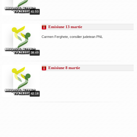
41:53
Emisiune 13 martie
Carmen Ferghete, consilier judetean PNL
38:49
Emisiune 8 martie
42:18