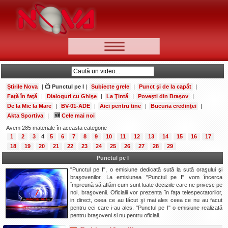
📰 Ştiri
Video
Ştirile Nova
|
📺 Punctul pe I
|
Subiecte grele
|
Punct şi de la capăt
|
🆕 Cele mai noi
Faţă în faţă
|
Dialoguri cu Ghişe
|
La Ţintă
|
Poveşti din Braşov
|
De la Mic la Mare
|
BV-01-ADE
|
Aici pentru tine
|
Bucuria credinţei
|
Ştirile Nova TV
Akta Sportiva
|
🆕
Cele mai noi
Poveşti din Braşov
Avem 285 materiale în aceasta categorie
1
2
3
4
5
6
7
8
9
10
11
12
13
14
15
16
17
Punct şi de la capăt
18
19
20
21
22
23
24
25
26
27
28
29
Faţă în faţă
Punctul pe I
"Punctul pe I", o emisiune dedicată sută la sută oraşului şi
Punctul pe I
braşovenilor. La emisiunea "Punctul pe I" vom încerca
împreună să aflăm cum sunt luate deciziile care ne privesc pe
BV-01-ADE
noi, braşovenii. Oficialii vor prezenta în faţa telespectatorilor,
in direct, ceea ce au făcut şi mai ales ceea ce nu au facut
Aici pentru tine
pentru cei care i-au ales. "Punctul pe I" o emisiune realizată
pentru braşoveni si nu pentru oficiali.
De la Mic la Mare