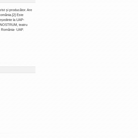
rist și producător. Are
România.[2] Este
reședinte la UAP-
trul NOSTRUM, teatru
din România- UAP.