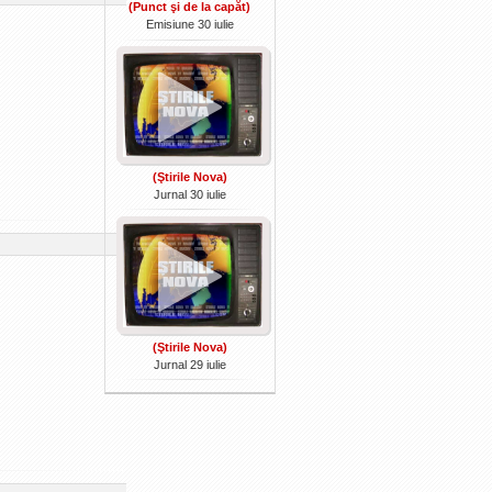
(Punct şi de la capăt)
Emisiune 30 iulie
(Ştirile Nova)
Jurnal 30 iulie
(Ştirile Nova)
Jurnal 29 iulie