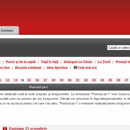
Contact
e
|
Punct şi de la capăt
|
Faţă în faţă
|
Dialoguri cu Ghişe
|
La Ţintă
|
Poveşti 
ru tine
|
Bucuria credinţei
|
Akta Sportiva
|
🆕
Cele mai noi
1
12
13
14
15
16
17
18
19
20
21
22
23
24
25
26
27
Punctul pe I
une dedicată sută la sută oraşului şi braşovenilor. La emisiunea "Punctul pe I" vom încerc
iziile care ne privesc pe noi, braşovenii. Oficialii vor prezenta în faţa telespectatorilor, in d
a ce nu au facut pentru cei care i-au ales. "Punctul pe I" o emisiune realizată pentru braşoven
Emisiune 21 octombrie