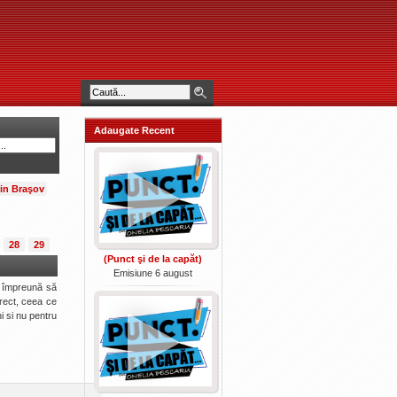
Adaugate Recent
din Braşov
28
29
(Punct şi de la capăt)
Emisiune 6 august
a împreună să
irect, ceea ce
i si nu pentru