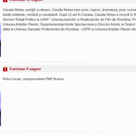
Claudia Motea, actriţă/ scriitoare. Claudia Motea este actor, regizor, dramaturg, poet, scena
dublă cetățenie, română și canadiană. După 12 ani în Canada, Claudia Motea a revenit în 
Director Relații Publice la UARF- Uniunea Autorilor și Realizatorilor de Film din România, P
Uniunea Artiștilor Plastici, Departamentului Artele Spectacolului și Director Artistic la Tea
afiliat la Uniunea Ziariștilor Profesioniști din România - UZPR și Uniunea Artiștilor Plastici 
Emisiune 9 august
Petre Lucian, vicepresedinte PMP Brasov