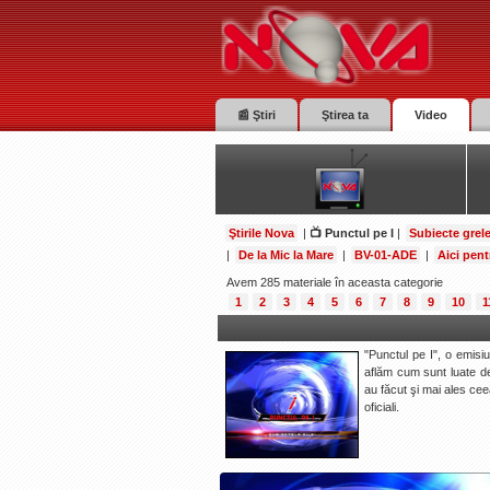
📰 Ştiri
Ştirea ta
Video
Ştirile Nova
|
📺 Punctul pe I
|
Subiecte grel
|
De la Mic la Mare
|
BV-01-ADE
|
Aici pent
Avem 285 materiale în aceasta categorie
1
2
3
4
5
6
7
8
9
10
1
"Punctul pe I", o emisi
aflăm cum sunt luate dec
au făcut şi mai ales cee
oficiali.