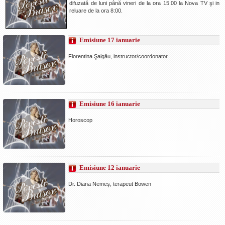
difuzată de luni până vineri de la ora 15:00 la Nova TV şi in
La Ţintă
reluare de la ora 8:00.
Subiecte grele
Emisiune 17 ianuarie
Dialoguri cu Ghişe
Florentina Şaigău, instructor/coordonator
Bucuria Credinţei
Replica Braşovului
Zona Neutră
Emisiune 16 ianuarie
Contact
Horoscop
Emisiune 12 ianuarie
Dr. Diana Nemeş, terapeut Bowen