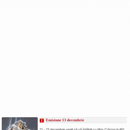
Emisiune 13 decembrie
21 - 23 decembrie veniţi să vă întâlniţi cu Moş Crăciun la AFI