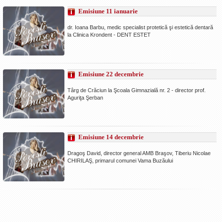
Emisiune 11 ianuarie
dr. Ioana Barbu, medic specialist protetică şi estetică dentară
la Clinica Krondent - DENT ESTET
Emisiune 22 decembrie
Târg de Crăciun la Şcoala Gimnazială nr. 2 - director prof.
Aguriţa Şerban
Emisiune 14 decembrie
Dragoş David, director general AMB Braşov, Tiberiu Nicolae
CHIRILAŞ, primarul comunei Vama Buzăului