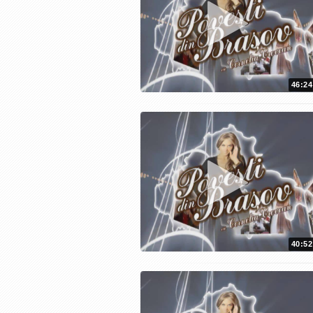
46:24
40:52