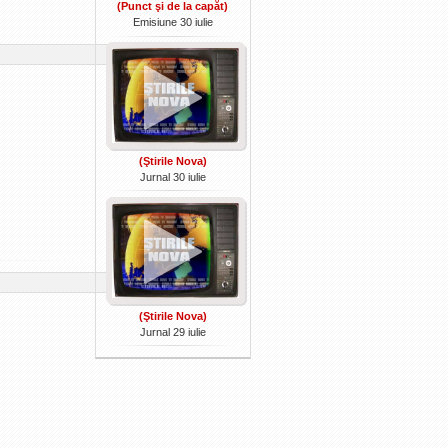
(Punct şi de la capăt)
Emisiune 30 iulie
(Ştirile Nova)
Jurnal 30 iulie
(Ştirile Nova)
Jurnal 29 iulie