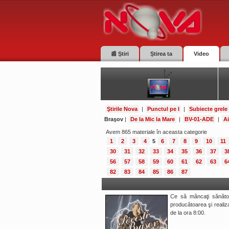
📰 Ştiri
Ştirea ta
Video
Ştirile Nova
|
Punctul pe I
|
Subiecte grele
Braşov
|
De la Mic la Mare
|
BV-01-ADE
|
Ai
Avem 865 materiale în aceasta categorie
1
2
3
4
5
6
7
8
9
10
11
30
31
32
33
34
35
36
37
3
56
57
58
59
60
61
62
63
6
82
83
84
85
86
87
Ce să mâncaţi sănătos
producătoarea şi realiza
de la ora 8:00.