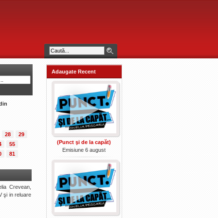
Adaugate Recent
din
28
29
(Punct şi de la capăt)
4
55
Emisiune 6 august
0
81
lia Crevean,
 şi in reluare