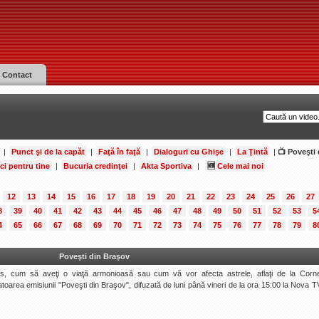
Contact
|
Punct şi de la capăt
|
Faţă în faţă
|
Dialoguri cu Ghişe
|
La Ţintă
|
📺 Poveşti 
ci pentru tine
|
Bucuria credinţei
|
Akta Sportiva
|
🆕
Cele mai noi
12
13
14
15
16
17
18
19
20
21
22
23
24
25
26
27
8
39
40
41
42
43
44
45
46
47
48
49
50
51
52
53
5
4
65
66
67
68
69
70
71
72
73
74
75
76
77
78
79
8
Poveşti din Braşov
, cum să aveţi o viaţă armonioasă sau cum vă vor afecta astrele, aflaţi de la Corne
toarea emisiunii "Poveşti din Braşov", difuzată de luni până vineri de la ora 15:00 la Nova TV