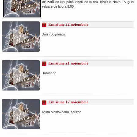
difuzată de luni până vineri de la ora 15:00 la Nova TV şi in
La Ţintă
reluare de la ora 8:00.
Subiecte grele
Emisiune 22 noiembrie
Dialoguri cu Ghişe
Dorin Boşneagă
Bucuria Credinţei
Replica Braşovului
Zona Neutră
Emisiune 21 noiembrie
Contact
Horoscop
Emisiune 17 noiembrie
Adina Moldoveanu, scriitor