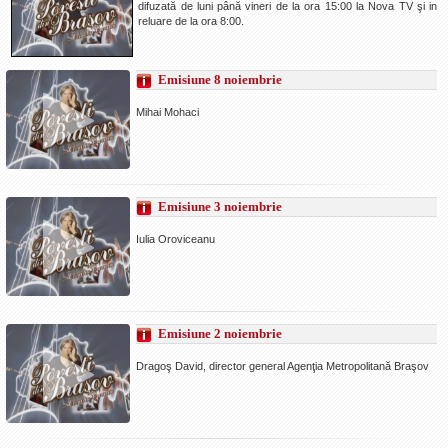
difuzată de luni până vineri de la ora 15:00 la Nova TV şi in
La Ţintă
reluare de la ora 8:00.
Subiecte grele
Emisiune 8 noiembrie
Dialoguri cu Ghişe
Mihai Mohaci
Bucuria Credinţei
Replica Braşovului
Zona Neutră
Emisiune 3 noiembrie
Contact
Iulia Oroviceanu
Emisiune 2 noiembrie
Dragoş David, director general Agenţia Metropolitană Braşov