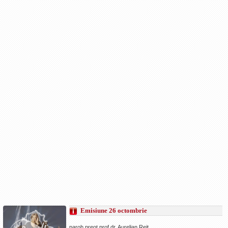
Emisiune 26 octombrie
paroh preot prof.dr. Aurelian Reit