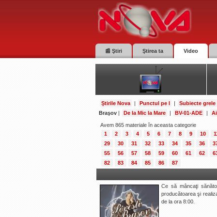
📰 Ştiri
Ştirea ta
Video
Ştirile Nova
|
Punctul pe I
|
Subiecte grele
Braşov
|
De la Mic la Mare
|
BV-01-ADE
|
Ai
Avem 865 materiale în aceasta categorie
1
2
3
4
5
6
7
8
9
10
1
29
30
31
32
33
34
35
36
3
55
56
57
58
59
60
61
62
6
82
83
84
85
86
87
Ce să mâncaţi sănătos
producătoarea şi realiza
de la ora 8:00.