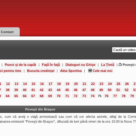
Contact
|
Punct şi de la capăt
|
Faţă în faţă
|
Dialoguri cu Ghişe
|
La Ţintă
|
📺 Poveşti 
ci pentru tine
|
Bucuria credinţei
|
Akta Sportiva
|
🆕
Cele mai noi
1
12
13
14
15
16
17
18
19
20
21
22
23
24
25
26
2
7
38
39
40
41
42
43
44
45
46
47
48
49
50
51
52
5
3
64
65
66
67
68
69
70
71
72
73
74
75
76
77
78
79
Poveşti din Braşov
, cum să aveţi o viaţă armonioasă sau cum vă vor afecta astrele, aflaţi de la Corne
toarea emisiunii "Poveşti din Braşov", difuzată de luni până vineri de la ora 15:00 la Nova TV