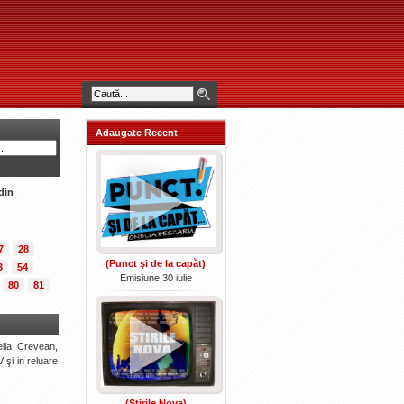
Adaugate Recent
din
7
28
(Punct şi de la capăt)
3
54
Emisiune 30 iulie
80
81
lia Crevean,
 şi in reluare
(Ştirile Nova)