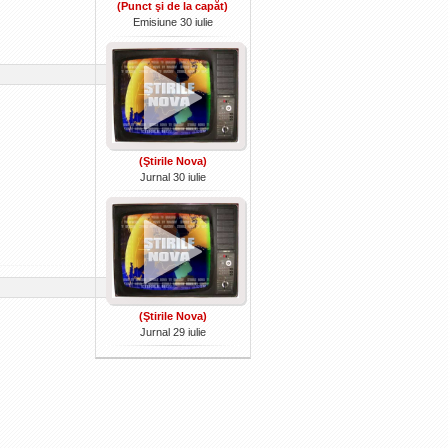
(Punct şi de la capăt)
Emisiune 30 iulie
(Ştirile Nova)
Jurnal 30 iulie
(Ştirile Nova)
Jurnal 29 iulie