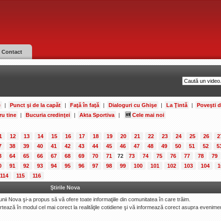
Contact
e
|
Punct şi de la capăt
|
Faţă în faţă
|
Dialoguri cu Ghişe
|
La Ţintă
|
Poveşti 
ru tine
|
Bucuria credinţei
|
Akta Sportiva
|
🆕
Cele mai noi
1
12
13
14
15
16
17
18
19
20
21
22
23
24
25
26
2
7
38
39
40
41
42
43
44
45
46
47
48
49
50
51
52
5
3
64
65
66
67
68
69
70
71
72
73
74
75
76
77
78
79
0
91
92
93
94
95
96
97
98
99
100
101
102
103
104
1
114
115
116
Ştirile Nova
iunii Nova şi-a propus să vă ofere toate informaţiile din comunitatea în care trăim.
portează în modul cel mai corect la realităţile cotidiene şi vă informează corect asupra evenimen