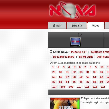
📰 Ştiri
Ştirea ta
Video
📺 Ştirile Nova
|
Punctul pe I
|
Subiecte grel
|
De la Mic la Mare
|
BV-01-ADE
|
Aici pent
Avem 1155 materiale în aceasta categorie
1
2
3
4
5
6
7
8
9
10
1
29
30
31
32
33
34
35
36
3
55
56
57
58
59
60
61
62
6
82
83
84
85
86
87
88
89
9
107
108
109
110
111
112
113
Echipa de ştiri a televiz
Jurnaliştii noştri se ra