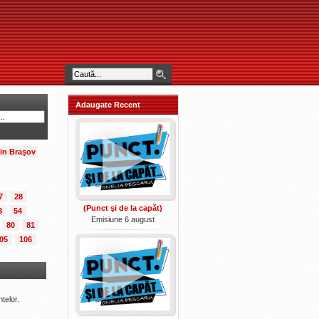
Adaugate Recent
din Braşov
7
28
(Punct şi de la capăt)
3
54
Emisiune 6 august
80
81
05
106
telor.