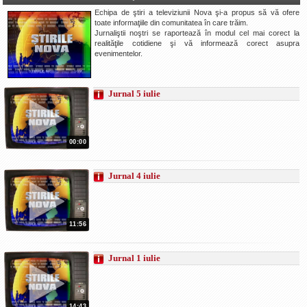
Echipa de ştiri a televiziunii Nova şi-a propus să vă ofere
La Ţintă
toate informaţiile din comunitatea în care trăim.
Jurnaliştii noştri se raportează în modul cel mai corect la
Subiecte grele
realităţile cotidiene şi vă informează corect asupra
evenimentelor.
Dialoguri cu Ghişe
Bucuria Credinţei
Jurnal 5 iulie
Replica Braşovului
Zona Neutră
Contact
00:00
Jurnal 4 iulie
11:56
Jurnal 1 iulie
14:43