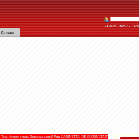
Parolă uitată?
Crea
Contact
mneavoastră! Prin CABINETUL DE CONSULTANŢĂ PENSII, acordate de IOAN PAMPARĂU! * * 