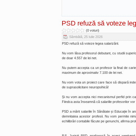
PSD refuză să voteze lege
(0 voturi)
Sâmbătă, 25 Iulie 2026
PSD refuză să voteze legea salarizării.
Nu vom lăsa profesorul debutant, cu studii superio
de doar 4.557 de lei net.
Nu putem accepta ca un profesor la final de carie
maximum de aproximativ 7.100 de lei net.
Nu vom vota un proiect care face să dispară indemn
de suprasolicitare neuropsihică!
Și nu vom accepta nici mecanismul perfid prin care
Fiindca asta înseamnă că salariile profesorilor vor
PSD a mărit salariile în Sănătate și Educație în ani
demnitatea acestor profesii. Nu vom permite nim
echilibrări contabile făcute pe genunchi, afirma pr
P.S. Juriștii PSD analizează în acest weekend