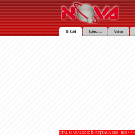
📰 Ştiri
Ştirea ta
Video
 RECEPŢIONATE DIGITAL SI ANALOGIC ÎN REŢEAUA RDS - RCS * * * Totul despre pensia Du