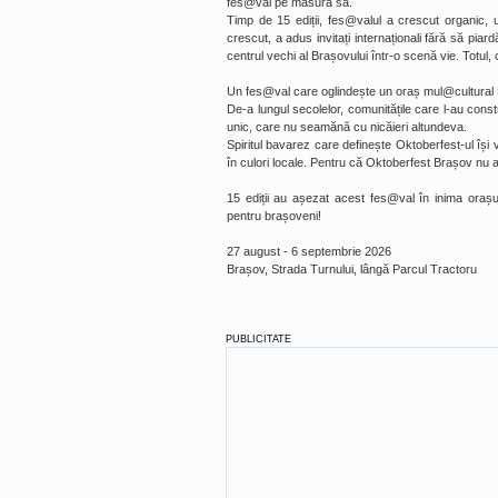
fes@val pe măsura sa.
Timp de 15 ediții, fes@valul a crescut organic, 
crescut, a adus invitați internaționali fără să pia
centrul vechi al Brașovului într-o scenă vie. Totul, c
Un fes@val care oglindește un oraș mul@cultural B
De-a lungul secolelor, comunitățile care l-au cons
unic, care nu seamănă cu nicăieri altundeva.
Spiritul bavarez care definește Oktoberfest-ul își v
în culori locale. Pentru că Oktoberfest Brașov nu a 
15 ediții au așezat acest fes@val în inima orașu
pentru brașoveni!
27 august - 6 septembrie 2026
Brașov, Strada Turnului, lângă Parcul Tractoru
PUBLICITATE