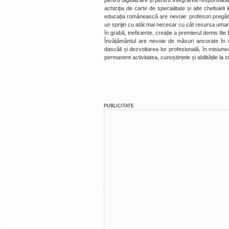
pentru digitalizare și pentru integrarea responsabilă
achiziția de carte de specialitate și alte cheltuieli
educația românească are nevoie: profesori pregătiți
un sprijin cu atât mai necesar cu cât resursa uman
în grabă, ineficiente, creație a premierul demis Ilie 
Învățământul are nevoie de măsuri ancorate în rea
dascăli și dezvoltarea lor profesională, în misiunea
permanent activitatea, cunoștințele și abilitățile la s
PUBLICITATE