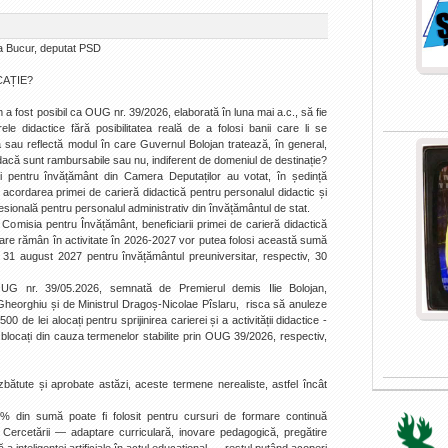
na Bucur, deputat PSD
CAȚIE?
a fost posibil ca OUG nr. 39/2026, elaborată în luna mai a.c., să fie
le didactice fără posibilitatea reală de a folosi banii care li se
 sau reflectă modul în care Guvernul Bolojan tratează, în general,
dacă sunt rambursabile sau nu, indiferent de domeniul de destinație?
 și pentru învățământ din Camera Deputaților au votat, în ședință
cordarea primei de carieră didactică pentru personalul didactic și
fesională pentru personalul administrativ din învățământul de stat.
misia pentru Învățământ, beneficiarii primei de carieră didactică
care rămân în activitate în 2026-2027 vor putea folosi această sumă
 - 31 august 2027 pentru învățământul preuniversitar, respectiv, 30
UG nr. 39/05.2026, semnată de Premierul demis Ilie Bolojan,
heorghiu și de Ministrul Dragoș-Nicolae Pîslaru, risca să anuleze
00 de lei alocați pentru sprijinirea carierei și a activității didactice -
 blocați din cauza termenelor stabilite prin OUG 39/2026, respectiv,
tute și aprobate astăzi, aceste termene nerealiste, astfel încât
5% din sumă poate fi folosit pentru cursuri de formare continuă
i Cercetării — adaptare curriculară, inovare pedagogică, pregătire