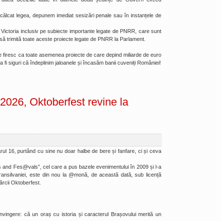
ălcat legea, depunem imediat sesizări penale sau în instanțele de
l Victoria inclusiv pe subiecte importante legate de PNRR, care sunt
 să trimită toate aceste proiecte legate de PNRR la Parlament.
 firesc ca toate asemenea proiecte de care depind miliarde de euro
 fi siguri că îndeplinim jaloanele și încasăm banii cuveniți României!
2026, Oktoberfest revine la
rul 16, purtând cu sine nu doar halbe de bere și fanfare, ci și ceva
s and Fes@vals”, cel care a pus bazele evenimentului în 2009 și l-a
Transilvaniei, este din nou la @monă, de această dată, sub licență
ărcii Oktoberfest.
ingere: că un oraș cu istoria și caracterul Brașovului merită un