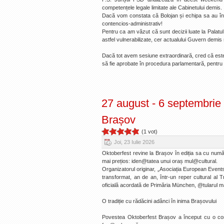
competențele legale limitate ale Cabinetului demis.
Dacă vom constata că Bolojan și echipa sa au înc
contencios-administrativ!
Pentru ca am văzut că sunt decizii luate la Palatu
astfel vulnerabilizate, cer actualului Guvern demis
Dacă tot avem sesiune extraordinară, cred că este
să fie aprobate în procedura parlamentară, pentru a
27 august - 6 septembrie 
Brașov
(1 vot)
Joi, 23 Iulie 2026
Oktoberfest revine la Brașov în ediția sa cu numă
mai prețios: iden@tatea unui oraș mul@cultural.
Organizatorul originar, „Asociația European Event
transformat, an de an, într-un reper cultural al 
oficială acordată de Primăria München, @tularul m
O tradiție cu rădăcini adânci în inima Brașovului
Povestea Oktoberfest Brașov a început cu o conv