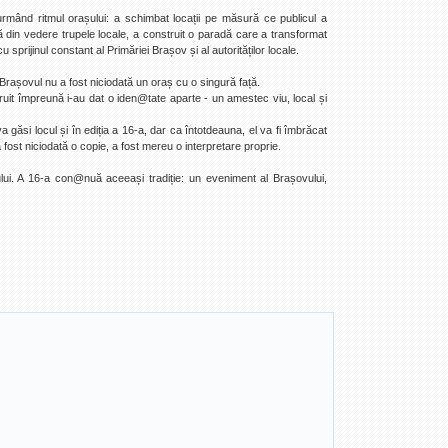
urmând ritmul orașului: a schimbat locații pe măsură ce publicul a
rdă din vedere trupele locale, a construit o paradă care a transformat
u sprijinul constant al Primăriei Brașov și al autorităților locale.
rașovul nu a fost niciodată un oraș cu o singură față.
truit împreună i-au dat o iden@tate aparte - un amestec viu, local și
a găsi locul și în ediția a 16-a, dar ca întotdeauna, el va fi îmbrăcat
fost niciodată o copie, a fost mereu o interpretare proprie.
lui. A 16-a con@nuă aceeași tradiție: un eveniment al Brașovului,