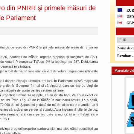
ro din PNRR și primele măsuri de
EU
 de Parlament
US
GBP
iarde de euro din PNRR și primele măsuri de ieșire din criză au
Rezultat:
-
e 2026, pachetul de măsuri urgente propuse și susținute de PSD.
 de voturi. Prelungirea TVA de 9% la locuințe, cu 287. Deblocarea
ă generală în sănătate.
Materiale vi
an a fost demis, în luna mai, cu 281 de voturi. Legea care ieftinește
l despre blocajul ultimelor trei luni. În Parlament există majoritate
 a demis Guvernul în mai și că singurul care se ține cu dinții de
ca măsurile de sprijin pentru cetățeni și firme.
ă urgențele trebuie să aștepte, că nu există bani. Vă spun exact ce
 de litri, între 17 și 42 de lei rămân în buzunarul omului. La o casă,
.000 de lei. Șaptezeci și două de mii de lei pe care o familie i-ar fi
pentru că a picat un server al statului. Asta înseamnă tăierile din pix:
ineva rămâne fără casa pentru care a muncit și ar fi trebuit să o
te PSD.
ivința creșterii prețurilor carburanților, mai ales când specialiștii au
clusiv inflația.