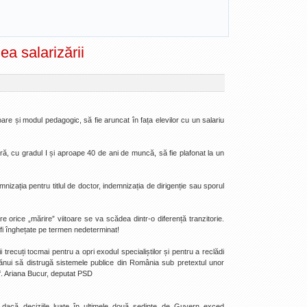
a salarizării
are și modul pedagogic, să fie aruncat în fața elevilor cu un salariu
ră, cu gradul I și aproape 40 de ani de muncă, să fie plafonat la un
izația pentru titlul de doctor, indemnizația de dirigenție sau sporul
 orice „mărire” viitoare se va scădea dintr-o diferență tranzitorie.
 fi înghețate pe termen nedeterminat!
i trecuți tocmai pentru a opri exodul specialiștilor și pentru a reclădi
ănui să distrugă sistemele publice din România sub pretextul unor
of. Ariana Bucur, deputat PSD
 dacă deciziile luate în ultimele două ședințe de Guvern exced