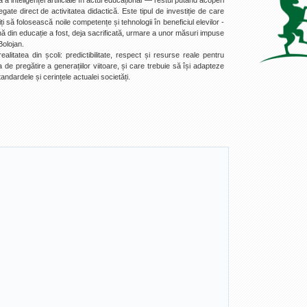
 a inteligenței artificiale în actul educațional — restul putând acoperi
 legate direct de activitatea didactică. Este tipul de investiție de care
 să folosească noile competențe și tehnologii în beneficiul elevilor -
ă din educație a fost, deja sacrificată, urmare a unor măsuri impuse
Bolojan.
litatea din școli: predictibilitate, respect și resurse reale pentru
 de pregătire a generațiilor viitoare, și care trebuie să își adapteze
tandardele și cerințele actualei societăți.