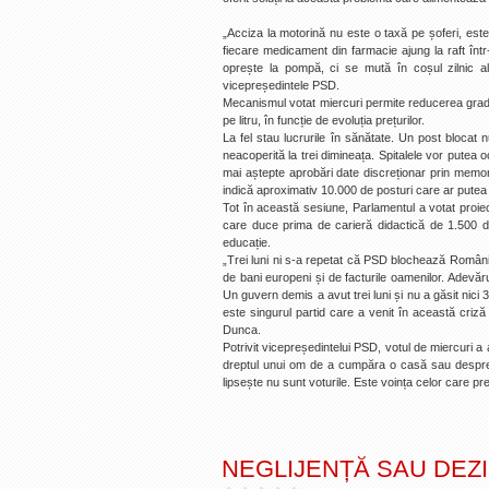
„Acciza la motorină nu este o taxă pe șoferi, este
fiecare medicament din farmacie ajung la raft într
oprește la pompă, ci se mută în coșul zilnic al 
vicepreședintele PSD.
Mecanismul votat miercuri permite reducerea gradual
pe litru, în funcție de evoluția prețurilor.
La fel stau lucrurile în sănătate. Un post blocat n
neacoperită la trei dimineața. Spitalele vor putea
mai aștepte aprobări date discreționar prin memor
indică aproximativ 10.000 de posturi care ar putea
Tot în această sesiune, Parlamentul a votat proi
care duce prima de carieră didactică de 1.500 de
educație.
„Trei luni ni s-a repetat că PSD blochează România.
de bani europeni și de facturile oamenilor. Adevăr
Un guvern demis a avut trei luni și nu a găsit nici 
este singurul partid care a venit în această criz
Dunca.
Potrivit vicepreședintelui PSD, votul de miercuri 
dreptul unui om de a cumpăra o casă sau despre u
lipsește nu sunt voturile. Este voința celor care pref
NEGLIJENȚĂ SAU DEZ