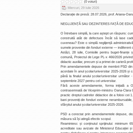
(0 voturi)
Miercuri, 29 Iulie 2026
Declarație de presă: 28.07.2026, prof. Ariana-Oa
NEGLIJENȚĂ SAU DEZINTERES FAȚĂ DE EDU
O întrebare simplă, la care aștept un răspuns: cum 
construită atât de defectuos încât să lase cadre
cuveneau? Este o simplă neglijență administrativă
sumele provenite din fonduri externe — indiferent 
Astăzi, 28 iulie, Comisiile pentru buget-finanțe
comună, Proiectul de Lege PL-x 466/2026 privind a
didactic auxiliar, precum și a primei de carieră pro
Prin amendamentele depuse de membrii PSD din Co
acordate în anul școlar/universitar 2025-2026 și 
până la finalul anului școlar/universitar următor
septembrie 2027 pentru cel universitar.
Fără aceste amendamente, forma inițială a O
contrasemnată de Viceprim-ministru Oana-Clara G
practic dreptul cadrelor didactice de a folosi cei 1.5
bani proveniți din fonduri externe nerambursabile,
sfârșitul anului școlar/universitar 2025-2026.
PSD a corectat prin amendamentele depuse, dezbă
măsura să își atingă efectiv scopul.
Reamintesc și conținutul sprijinului: minimum 6
acreditate sau avizate de Ministerul Educației ș