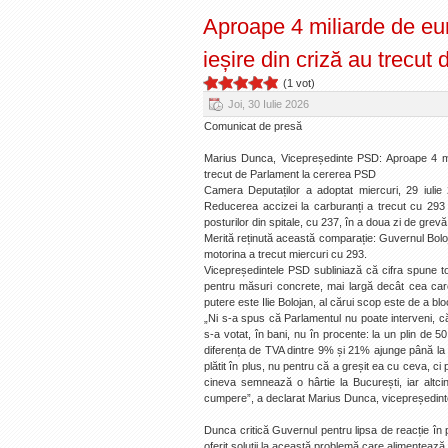
Aproape 4 miliarde de eu
ieșire din criză au trecut
(1 vot)
Joi, 30 Iulie 2026
Comunicat de presă
Marius Dunca, Vicepreședinte PSD: Aproape 4 mil
trecut de Parlament la cererea PSD
Camera Deputaților a adoptat miercuri, 29 iuli
Reducerea accizei la carburanți a trecut cu 293
posturilor din spitale, cu 237, în a doua zi de grev
Merită reținută această comparație: Guvernul Boloj
motorina a trecut miercuri cu 293.
Vicepreședintele PSD subliniază că cifra spune totu
pentru măsuri concrete, mai largă decât cea care
putere este Ilie Bolojan, al cărui scop este de a blo
„Ni s-a spus că Parlamentul nu poate interveni, c
s-a votat, în bani, nu în procente: la un plin de 50
diferența de TVA dintre 9% și 21% ajunge până la 72
plătit în plus, nu pentru că a greșit ea cu ceva, ci 
cineva semnează o hârtie la București, iar altc
cumpere”, a declarat Marius Dunca, vicepreședin
Dunca critică Guvernul pentru lipsa de reacție în pr
oferit soluții la această problemă care alimentează in