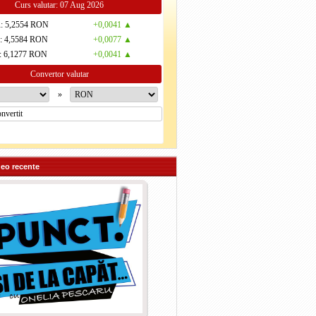
Curs valutar: 07 Aug 2026
R
: 5,2554 RON
+0,0041 ▲
D
: 4,5584 RON
+0,0077 ▲
: 6,1277 RON
+0,0041 ▲
Convertor valutar
»
deo recente