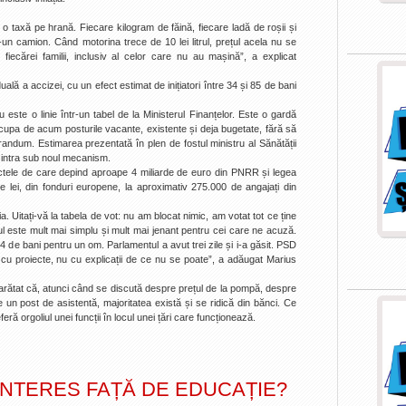
 o taxă pe hrană. Fiecare kilogram de făină, fiecare ladă de roșii și
-un camion. Când motorina trece de 10 lei litrul, prețul acela nu se
fiecărei familii, inclusiv al celor care nu au mașină”, a explicat
ă a accizei, cu un efect estimat de inițiatori între 34 și 85 de bani
u este o linie într-un tabel de la Ministerul Finanțelor. Este o gardă
 ocupa de acum posturile vacante, existente și deja bugetate, fără să
andum. Estimarea prezentată în plen de fostul ministru al Sănătății
 intra sub noul mecanism.
ectele de care depind aproape 4 miliarde de euro din PNRR și legea
 lei, din fonduri europene, la aproximativ 275.000 de angajați din
 Uitați-vă la tabela de vot: nu am blocat nimic, am votat tot ce ține
ul este mult mai simplu și mult mai jenant pentru cei care ne acuză.
34 de bani pentru un om. Parlamentul a avut trei zile și i-a găsit. PSD
ă cu proiecte, nu cu explicații de ce nu se poate”, a adăugat Marius
a arătat că, atunci când se discută despre prețul de la pompă, despre
n post de asistentă, majoritatea există și se ridică din bănci. Ce
eră orgoliul unei funcții în locul unei țări care funcționează.
INTERES FAȚĂ DE EDUCAȚIE?