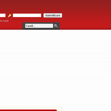
re cont
* Consultaţiile se acordă individual pe bază de programare telefonică la 0799 381 