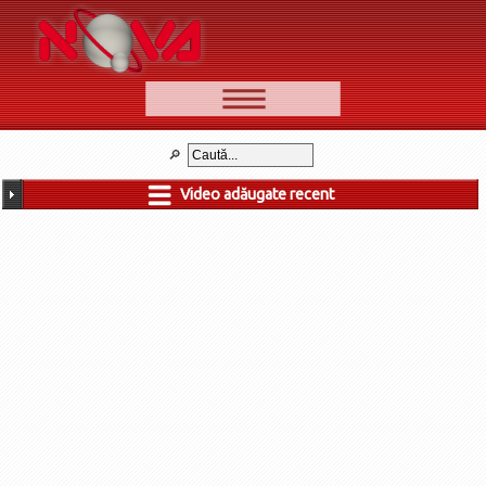
📰 Ştiri
Video
Video adăugate recent
🆕 Cele mai noi
Ştirile Nova TV
Poveşti din Braşov
Punct şi de la capăt
Faţă în faţă
Punctul pe I
BV-01-ADE
Aici pentru tine
De la Mic la Mare