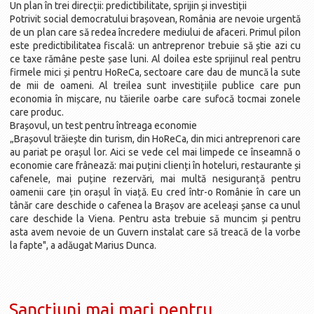
Un plan în trei direcții: predictibilitate, sprijin și investiții
Potrivit social democratului brașovean, România are nevoie urgentă
de un plan care să redea încredere mediului de afaceri. Primul pilon
este predictibilitatea fiscală: un antreprenor trebuie să știe azi cu
ce taxe rămâne peste șase luni. Al doilea este sprijinul real pentru
firmele mici și pentru HoReCa, sectoare care dau de muncă la sute
de mii de oameni. Al treilea sunt investițiile publice care pun
economia în mișcare, nu tăierile oarbe care sufocă tocmai zonele
care produc.
Brașovul, un test pentru întreaga economie
„Brașovul trăiește din turism, din HoReCa, din mici antreprenori care
au pariat pe orașul lor. Aici se vede cel mai limpede ce înseamnă o
economie care frânează: mai puțini clienți în hoteluri, restaurante și
cafenele, mai puține rezervări, mai multă nesiguranță pentru
oamenii care țin orașul în viață. Eu cred într-o Românie în care un
tânăr care deschide o cafenea la Brașov are aceleași șanse ca unul
care deschide la Viena. Pentru asta trebuie să muncim și pentru
asta avem nevoie de un Guvern instalat care să treacă de la vorbe
la fapte", a adăugat Marius Dunca.
Sancțiuni mai mari pentru