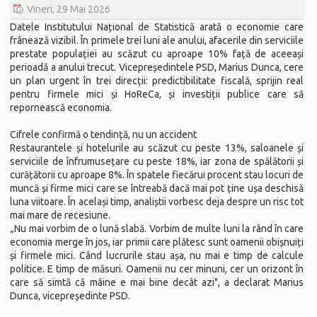
Vineri, 29 Mai 2026
Datele Institutului Național de Statistică arată o economie care
frânează vizibil. În primele trei luni ale anului, afacerile din serviciile
prestate populației au scăzut cu aproape 10% față de aceeași
perioadă a anului trecut. Vicepreședintele PSD, Marius Dunca, cere
un plan urgent în trei direcții: predictibilitate fiscală, sprijin real
pentru firmele mici și HoReCa, și investiții publice care să
repornească economia.
Cifrele confirmă o tendință, nu un accident
Restaurantele și hotelurile au scăzut cu peste 13%, saloanele și
serviciile de înfrumusețare cu peste 18%, iar zona de spălătorii și
curățătorii cu aproape 8%. În spatele fiecărui procent stau locuri de
muncă și firme mici care se întreabă dacă mai pot ține ușa deschisă
luna viitoare. În același timp, analiștii vorbesc deja despre un risc tot
mai mare de recesiune.
„Nu mai vorbim de o lună slabă. Vorbim de multe luni la rând în care
economia merge în jos, iar primii care plătesc sunt oamenii obișnuiți
și firmele mici. Când lucrurile stau așa, nu mai e timp de calcule
politice. E timp de măsuri. Oamenii nu cer minuni, cer un orizont în
care să simtă că mâine e mai bine decât azi", a declarat Marius
Dunca, vicepreședinte PSD.