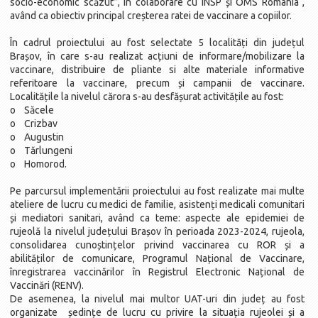
socio-economic scăzut”, în colaborare cu INSP și OMS Romania ,
având ca obiectiv principal creșterea ratei de vaccinare a copiilor.
În cadrul proiectului au fost selectate 5 localități din județul
Brașov, în care s-au realizat acțiuni de informare/mobilizare la
vaccinare, distribuire de pliante si alte materiale informative
referitoare la vaccinare, precum și campanii de vaccinare.
Localitățile la nivelul cărora s-au desfășurat activitățile au fost:
o Săcele
o Crizbav
o Augustin
o Tărlungeni
o Homorod.
Pe parcursul implementării proiectului au fost realizate mai multe
ateliere de lucru cu medici de familie, asistenți medicali comunitari
și mediatori sanitari, având ca teme: aspecte ale epidemiei de
rujeolă la nivelul județului Brașov în perioada 2023-2024, rujeola,
consolidarea cunoștințelor privind vaccinarea cu ROR și a
abilităților de comunicare, Programul Național de Vaccinare,
înregistrarea vaccinărilor în Registrul Electronic Național de
Vaccinări (RENV).
De asemenea, la nivelul mai multor UAT-uri din județ au fost
organizate ședințe de lucru cu privire la situația rujeolei și a