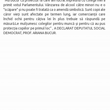
“Mă bucur că proiectul la care am lucrat împreună cu colegii mei a
primit votul Parlamentului. Vânzarea de alcool către minori nu e o
"scăpare" și nu poate fi tratată ca o amendă simbolică. Sunt copii ale
căror vieți sunt afectate pe termen lung, iar comercianții care
închid ochii pentru câțiva lei în plus trebuie să răspundă pe
măsură.Le mulțumesc colegilor pentru muncă și pentru că au pus
protecția copiilor pe primul loc” , A DECLARAT DEPUTATUL SOCIAL
DEMOCRAT, PROF. ARIANA BUCUR.