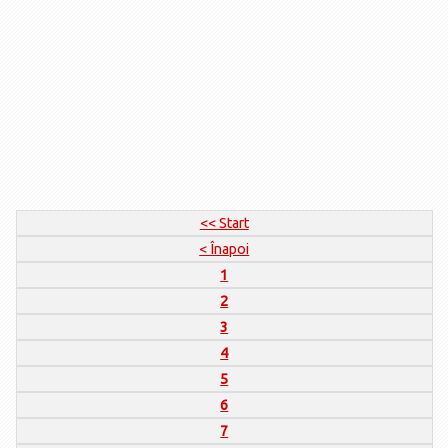
<< Start
< Înapoi
1
2
3
4
5
6
7