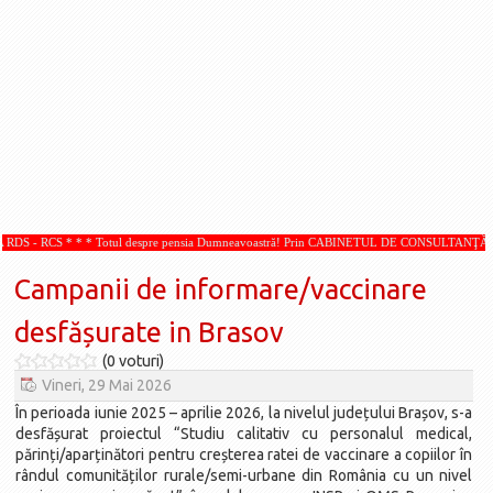
La Ţintă
Subiecte grele
Dialoguri cu Ghişe
Bucuria Credinţei
Replica Braşovului
Zona Neutră
Contact
otul despre pensia Dumneavoastră! Prin CABINETUL DE CONSULTANŢĂ PENSII, acordate d
Campanii de informare/vaccinare
desfășurate in Brasov
(0 voturi)
Vineri, 29 Mai 2026
În perioada iunie 2025 – aprilie 2026, la nivelul județului Brașov, s-a
desfășurat proiectul “Studiu calitativ cu personalul medical,
părinți/aparținători pentru creșterea ratei de vaccinare a copiilor în
rândul comunităților rurale/semi-urbane din România cu un nivel