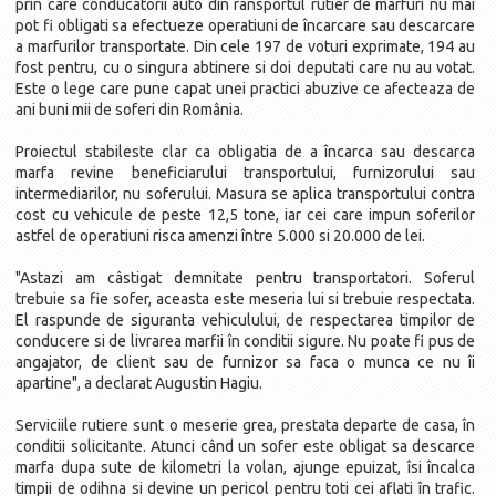
prin care conducatorii auto din ransportul rutier de marfuri nu mai
pot fi obligati sa efectueze operatiuni de încarcare sau descarcare
a marfurilor transportate. Din cele 197 de voturi exprimate, 194 au
fost pentru, cu o singura abtinere si doi deputati care nu au votat.
Este o lege care pune capat unei practici abuzive ce afecteaza de
ani buni mii de soferi din România.
Proiectul stabileste clar ca obligatia de a încarca sau descarca
marfa revine beneficiarului transportului, furnizorului sau
intermediarilor, nu soferului. Masura se aplica transportului contra
cost cu vehicule de peste 12,5 tone, iar cei care impun soferilor
astfel de operatiuni risca amenzi între 5.000 si 20.000 de lei.
"Astazi am câstigat demnitate pentru transportatori. Soferul
trebuie sa fie sofer, aceasta este meseria lui si trebuie respectata.
El raspunde de siguranta vehiculului, de respectarea timpilor de
conducere si de livrarea marfii în conditii sigure. Nu poate fi pus de
angajator, de client sau de furnizor sa faca o munca ce nu îi
apartine", a declarat Augustin Hagiu.
Serviciile rutiere sunt o meserie grea, prestata departe de casa, în
conditii solicitante. Atunci când un sofer este obligat sa descarce
marfa dupa sute de kilometri la volan, ajunge epuizat, îsi încalca
timpii de odihna si devine un pericol pentru toti cei aflati în trafic.