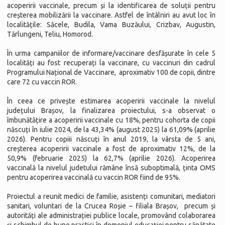
acoperirii vaccinale, precum și la identificarea de soluții pentru
creșterea mobilizării la vaccinare. Astfel de întâlniri au avut loc în
localitățile: Săcele, Budila, Vama Buzăului, Crizbav, Augustin,
Tărlungeni, Teliu, Homorod.
În urma campaniilor de informare/vaccinare desfășurate în cele 5
localități au fost recuperați la vaccinare, cu vaccinuri din cadrul
Programului Național de Vaccinare, aproximativ 100 de copii, dintre
care 72 cu vaccin ROR.
În ceea ce privește estimarea acoperirii vaccinale la nivelul
județului Brașov, la finalizarea proiectului, s-a observat o
îmbunătățire a acoperirii vaccinale cu 18%, pentru cohorta de copii
născuți în iulie 2024, de la 43,34% (august 2025) la 61,09% (aprilie
2026). Pentru copiii născuți în anul 2019, la vârsta de 5 ani,
creșterea acoperirii vaccinale a fost de aproximativ 12%, de la
50,9% (februarie 2025) la 62,7% (aprilie 2026). Acoperirea
vaccinală la nivelul judetului rămâne însă suboptimală, ținta OMS
pentru acoperirea vaccinală cu vaccin ROR fiind de 95%.
Proiectul a reunit medici de familie, asistenți comunitari, mediatori
sanitari, voluntari de la Crucea Roșie – filiala Brașov, precum și
autorități ale administrației publice locale, promovând colaborarea